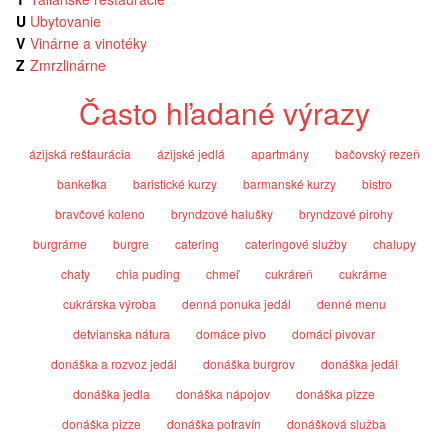
U
Ubytovanie
V
Vinárne a vinotéky
Z
Zmrzlinárne
Často hľadané výrazy
ázijská reštaurácia
ázijské jedlá
apartmány
bačovský rezeň
banketka
baristické kurzy
barmanské kurzy
bistro
bravčové koleno
bryndzové halušky
bryndzové pirohy
burgrárne
burgre
catering
cateringové služby
chalupy
chaty
chia puding
chmeľ
cukráreň
cukrárne
cukrárska výroba
denná ponuka jedál
denné menu
detvianska nátura
domáce pivo
domáci pivovar
donáška a rozvoz jedál
donáška burgrov
donáška jedál
donáška jedla
donáška nápojov
donáška pizze
donáška pizze
donáška potravín
donášková služba