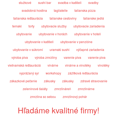
stužkové
sushi bar
svadba v kaštieli
svadby
svadobná hostina
tagliatelle
talianska pizza
talianska reštaurácia
talianske cestoviny
talianske jedlá
temaki
torty
ubytovacie služby
ubytovacie zariadenia
ubytovanie
ubytovanie v horách
ubytovanie v hoteli
ubytovanie v kaštieli
ubytovanie v penzióne
ubytovanie v súkromí
uramaki sushi
výčapné zariadenia
výroba piva
výroba zmrzliny
varenie piva
varenie piva
vietnamská reštauráciá
vinárne
vinárne a vinotéky
vinotéky
vyprážaný syr
workshopy
zážitková reštaurácia
zákazkové pečenie
zákusky
zákusky
zdravé stravovanie
zeleninové šaláty
zmrzlináreň
zmrzlinárne
zmrzlina so sebou
zmrzlinový pohár
Hľadáme kvalitné firmy!