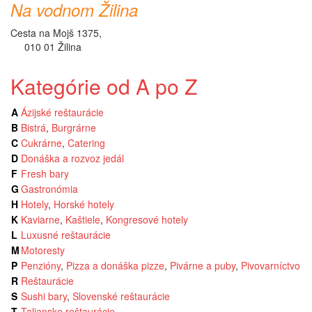
Na vodnom Žilina
Cesta na Mojš 1375,
010 01 Žilina
Kategórie od A po Z
A
Ázijské reštaurácie
B
Bistrá
,
Burgrárne
C
Cukrárne
,
Catering
D
Donáška a rozvoz jedál
F
Fresh bary
G
Gastronómia
H
Hotely
,
Horské hotely
K
Kaviarne
,
Kaštiele
,
Kongresové hotely
L
Luxusné reštaurácie
M
Motoresty
P
Penzióny
,
Pizza a donáška pizze
,
Pivárne a puby
,
Pivovarníctvo
R
Reštaurácie
S
Sushi bary
,
Slovenské reštaurácie
T
Talianske reštaurácie