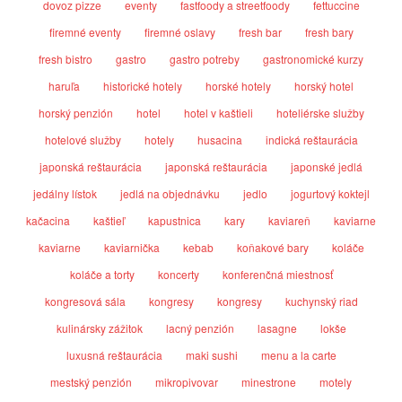
dovoz pizze
eventy
fastfoody a streetfoody
fettuccine
firemné eventy
firemné oslavy
fresh bar
fresh bary
fresh bistro
gastro
gastro potreby
gastronomické kurzy
haruľa
historické hotely
horské hotely
horský hotel
horský penzión
hotel
hotel v kaštieli
hoteliérske služby
hotelové služby
hotely
husacina
indická reštaurácia
japonská reštaurácia
japonská reštaurácia
japonské jedlá
jedálny lístok
jedlá na objednávku
jedlo
jogurtový koktejl
kačacina
kaštieľ
kapustnica
kary
kaviareň
kaviarne
kaviarne
kaviarnička
kebab
koňakové bary
koláče
koláče a torty
koncerty
konferenčná miestnosť
kongresová sála
kongresy
kongresy
kuchynský riad
kulinársky zážitok
lacný penzión
lasagne
lokše
luxusná reštaurácia
maki sushi
menu a la carte
mestský penzión
mikropivovar
minestrone
motely