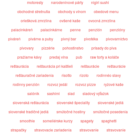
motoresty
narodeninové párty
nigiri sushi
obchodné stretnutia
obchody s vínom
obedové menu
oriešková zmrzlina
ovšené kaše
ovocná zmrzlina
palacinkáreň
palacinkárne
penne
penzión
penzióny
piváreň
pivárne a puby
pivný bar
pivotéka
pivovarníctvo
pivovary
pizzérie
pohostinstvo
prísady do piva
pražiarne kávy
predaj vína
pub
raw torty a koláče
reštaurácia
reštaurácia pri kaštieli
reštaurácie
reštaurácie
reštauračné zariadenia
risotto
rizoto
rodinnéo slavy
rodinny penzión
rozvoz jedál
rozvoz pizze
ryžové kaše
salónik
sashimi
slad
sladový výťažok
slovenská reštaurácia
slovenské špeciality
slovenské jedlá
slovenské tradičné jedlá
smútočné hostiny
smútočné posedenia
smoothie
someliérske kurzy
spagety
spaghetti
strapačky
stravovacie zariadenia
stravovanie
stravovanie