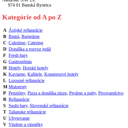
974 01 Banská Bystrica
Kategórie od A po Z
A
Ázijské reštaurácie
B
Bistrá
,
Burgrárne
C
Cukrárne
,
Catering
D
Donáška a rozvoz jedál
F
Fresh bary
G
Gastronómia
H
Hotely
,
Horské hotely
K
Kaviarne
,
Kaštiele
,
Kongresové hotely
L
Luxusné reštaurácie
M
Motoresty
P
Penzióny
,
Pizza a donáška pizze
,
Pivárne a puby
,
Pivovarníctvo
R
Reštaurácie
S
Sushi bary
,
Slovenské reštaurácie
T
Talianske reštaurácie
U
Ubytovanie
V
Vinárne a vinotéky