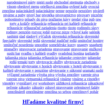
narodeninové párty
nigiri sushi
obchodné stretnutia
obchody s
vínom
obedové menu
oriešková zmrzlina
ovšené kaše
ovocná
zmrzlina
palacinkáreň
palacinkárne
penne
penzión
penzióny
piváreň
pivárne a puby
pivný bar
pivotéka
pivovarníctvo
pivovary
pizzérie
pohostinstvo
prísady do piva
pražiarne kávy
predaj vína
pub
raw
torty a koláče
reštaurácia
reštaurácia pri kaštieli
reštaurácie
reštaurácie
reštauračné zariadenia
risotto
rizoto
rodinnéo slavy
rodinny penzión
rozvoz jedál
rozvoz pizze
ryžové kaše
salónik
sashimi
slad
sladový výťažok
slovenská reštaurácia
slovenské
špeciality
slovenské jedlá
slovenské tradičné jedlá
smútočné hostiny
smútočné posedenia
smoothie
someliérske kurzy
spagety
spaghetti
strapačky
stravovacie zariadenia
stravovanie
stravovanie
stužkové
sushi bar
svadba v kaštieli
svadby
svadobná hostina
tagliatelle
talianska pizza
talianska reštaurácia
talianske cestoviny
talianske
jedlá
temaki
torty
ubytovacie služby
ubytovacie zariadenia
ubytovanie
ubytovanie v horách
ubytovanie v hoteli
ubytovanie v
kaštieli
ubytovanie v penzióne
ubytovanie v súkromí
uramaki sushi
výčapné zariadenia
výroba piva
výroba zmrzliny
varenie piva
varenie piva
vietnamská reštauráciá
vinárne
vinárne a vinotéky
vinotéky
vyprážaný syr
workshopy
zážitková reštaurácia
zákazkové
pečenie
zákusky
zákusky
zdravé stravovanie
zeleninové šaláty
zmrzlináreň
zmrzlinárne
zmrzlina so sebou
zmrzlinový pohár
Hľadáme kvalitné firmy!