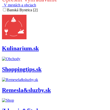
V mestách a obciach
Banská Bystrica [2]
Kulinarium.sk
Shoppingtips.sk
Remesla&sluzby.sk