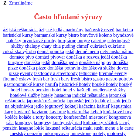
Z
Zmrzlinárne
Často hľadané výrazy
ázijská reštaurácia
ázijské jedlá
apartmány
bačovský rezeň
banketka
baristické kurzy
barmanské kurzy
bistro
bravčové koleno
bryndzové
halušky
bryndzové pirohy
burgrárne
burgre
catering
cateringové
služby
chalupy
chaty
chia puding
chmeľ
cukráreň
cukrárne
cukrárska výroba
denná ponuka jedál
denné menu
detvianska nátura
domáce pivo
domáci pivovar
donáška a rozvoz jedál
donáška
burgrov
donáška jedál
donáška jedla
donáška nápojov
donáška
pizze
donáška pizze
donáška potravín
donášková služba
dovoz
pizze
eventy
fastfoody a streetfoody
fettuccine
firemné eventy
firemné oslavy
fresh bar
fresh bary
fresh bistro
gastro
gastro potreby
gastronomické kurzy
haruľa
historické hotely
horské hotely
horský
hotel
horský penzión
hotel
hotel v kaštieli
hoteliérske služby
hotelové služby
hotely
husacina
indická reštaurácia
japonská
reštaurácia
japonská reštaurácia
japonské jedlá
jedálny lístok
jedlá
na objednávku
jedlo
jogurtový koktejl
kačacina
kaštieľ
kapustnica
kary
kaviareň
kaviarne
kaviarne
kaviarnička
kebab
koňakové bary
koláče
koláče a torty
koncerty
konferenčná miestnosť
kongresová
sála
kongresy
kongresy
kuchynský riad
kulinársky zážitok
lacný
penzión
lasagne
lokše
luxusná reštaurácia
maki sushi
menu a la carte
mestský penzión
mikropivovar
minestrone
motely
motoresty