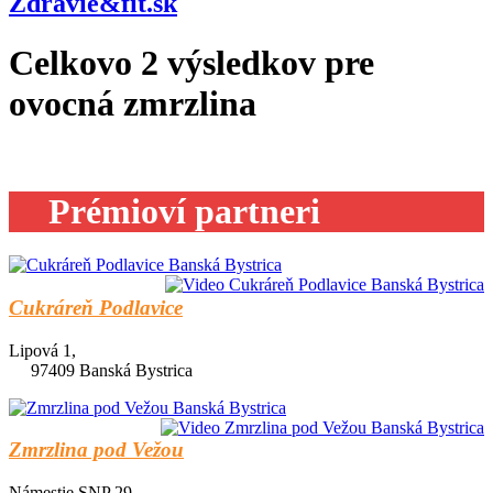
Zdravie&fit.sk
Celkovo
2
výsledkov pre
ovocná zmrzlina
Prémioví partneri
Cukráreň Podlavice
Lipová 1,
97409 Banská Bystrica
Zmrzlina pod Vežou
Námestie SNP 29,