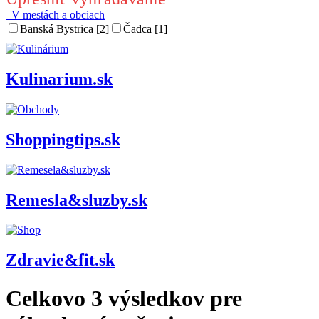
V mestách a obciach
Banská Bystrica [2]
Čadca [1]
Kulinarium.sk
Shoppingtips.sk
Remesla&sluzby.sk
Zdravie&fit.sk
Celkovo
3
výsledkov pre