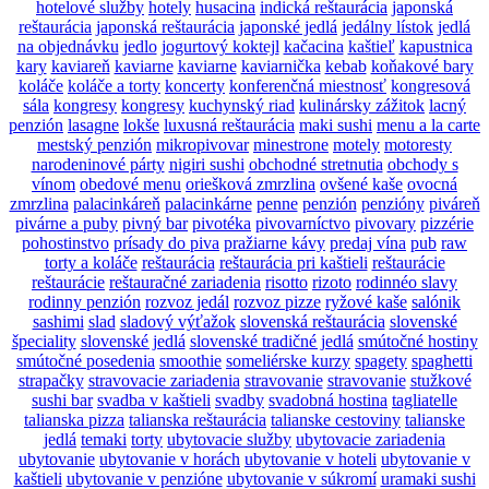
hotelové služby
hotely
husacina
indická reštaurácia
japonská
reštaurácia
japonská reštaurácia
japonské jedlá
jedálny lístok
jedlá
na objednávku
jedlo
jogurtový koktejl
kačacina
kaštieľ
kapustnica
kary
kaviareň
kaviarne
kaviarne
kaviarnička
kebab
koňakové bary
koláče
koláče a torty
koncerty
konferenčná miestnosť
kongresová
sála
kongresy
kongresy
kuchynský riad
kulinársky zážitok
lacný
penzión
lasagne
lokše
luxusná reštaurácia
maki sushi
menu a la carte
mestský penzión
mikropivovar
minestrone
motely
motoresty
narodeninové párty
nigiri sushi
obchodné stretnutia
obchody s
vínom
obedové menu
oriešková zmrzlina
ovšené kaše
ovocná
zmrzlina
palacinkáreň
palacinkárne
penne
penzión
penzióny
piváreň
pivárne a puby
pivný bar
pivotéka
pivovarníctvo
pivovary
pizzérie
pohostinstvo
prísady do piva
pražiarne kávy
predaj vína
pub
raw
torty a koláče
reštaurácia
reštaurácia pri kaštieli
reštaurácie
reštaurácie
reštauračné zariadenia
risotto
rizoto
rodinnéo slavy
rodinny penzión
rozvoz jedál
rozvoz pizze
ryžové kaše
salónik
sashimi
slad
sladový výťažok
slovenská reštaurácia
slovenské
špeciality
slovenské jedlá
slovenské tradičné jedlá
smútočné hostiny
smútočné posedenia
smoothie
someliérske kurzy
spagety
spaghetti
strapačky
stravovacie zariadenia
stravovanie
stravovanie
stužkové
sushi bar
svadba v kaštieli
svadby
svadobná hostina
tagliatelle
talianska pizza
talianska reštaurácia
talianske cestoviny
talianske
jedlá
temaki
torty
ubytovacie služby
ubytovacie zariadenia
ubytovanie
ubytovanie v horách
ubytovanie v hoteli
ubytovanie v
kaštieli
ubytovanie v penzióne
ubytovanie v súkromí
uramaki sushi