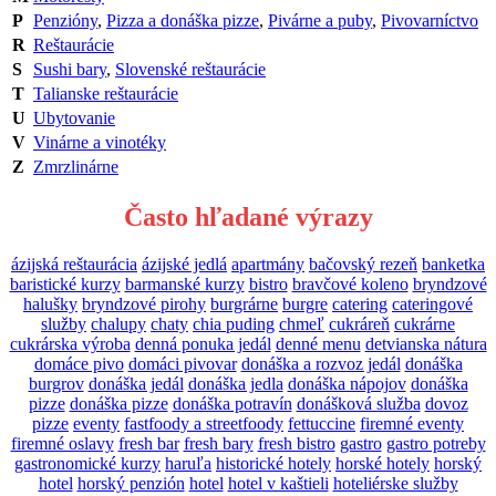
P
Penzióny
,
Pizza a donáška pizze
,
Pivárne a puby
,
Pivovarníctvo
R
Reštaurácie
S
Sushi bary
,
Slovenské reštaurácie
T
Talianske reštaurácie
U
Ubytovanie
V
Vinárne a vinotéky
Z
Zmrzlinárne
Často hľadané výrazy
ázijská reštaurácia
ázijské jedlá
apartmány
bačovský rezeň
banketka
baristické kurzy
barmanské kurzy
bistro
bravčové koleno
bryndzové
halušky
bryndzové pirohy
burgrárne
burgre
catering
cateringové
služby
chalupy
chaty
chia puding
chmeľ
cukráreň
cukrárne
cukrárska výroba
denná ponuka jedál
denné menu
detvianska nátura
domáce pivo
domáci pivovar
donáška a rozvoz jedál
donáška
burgrov
donáška jedál
donáška jedla
donáška nápojov
donáška
pizze
donáška pizze
donáška potravín
donášková služba
dovoz
pizze
eventy
fastfoody a streetfoody
fettuccine
firemné eventy
firemné oslavy
fresh bar
fresh bary
fresh bistro
gastro
gastro potreby
gastronomické kurzy
haruľa
historické hotely
horské hotely
horský
hotel
horský penzión
hotel
hotel v kaštieli
hoteliérske služby