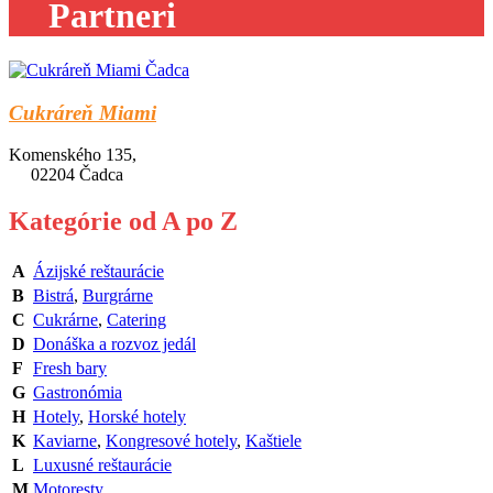
Partneri
Cukráreň Miami
Komenského 135,
02204 Čadca
Kategórie od A po Z
A
Ázijské reštaurácie
B
Bistrá
,
Burgrárne
C
Cukrárne
,
Catering
D
Donáška a rozvoz jedál
F
Fresh bary
G
Gastronómia
H
Hotely
,
Horské hotely
K
Kaviarne
,
Kongresové hotely
,
Kaštiele
L
Luxusné reštaurácie
M
Motoresty