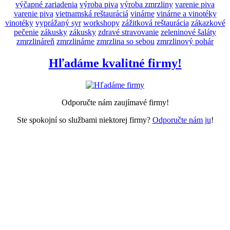
výčapné zariadenia
výroba piva
výroba zmrzliny
varenie piva
varenie piva
vietnamská reštauráciá
vinárne
vinárne a vinotéky
vinotéky
vyprážaný syr
workshopy
zážitková reštaurácia
zákazkové
pečenie
zákusky
zákusky
zdravé stravovanie
zeleninové šaláty
zmrzlináreň
zmrzlinárne
zmrzlina so sebou
zmrzlinový pohár
Hľadáme kvalitné firmy!
Odporučte nám zaujímavé firmy!
Ste spokojní so službami niektorej firmy?
Odporučte nám ju
!