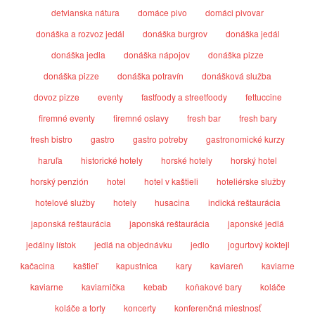
detvianska nátura
domáce pivo
domáci pivovar
donáška a rozvoz jedál
donáška burgrov
donáška jedál
donáška jedla
donáška nápojov
donáška pizze
donáška pizze
donáška potravín
donášková služba
dovoz pizze
eventy
fastfoody a streetfoody
fettuccine
firemné eventy
firemné oslavy
fresh bar
fresh bary
fresh bistro
gastro
gastro potreby
gastronomické kurzy
haruľa
historické hotely
horské hotely
horský hotel
horský penzión
hotel
hotel v kaštieli
hoteliérske služby
hotelové služby
hotely
husacina
indická reštaurácia
japonská reštaurácia
japonská reštaurácia
japonské jedlá
jedálny lístok
jedlá na objednávku
jedlo
jogurtový koktejl
kačacina
kaštieľ
kapustnica
kary
kaviareň
kaviarne
kaviarne
kaviarnička
kebab
koňakové bary
koláče
koláče a torty
koncerty
konferenčná miestnosť