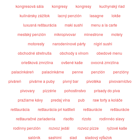
kongresová sála
kongresy
kongresy
kuchynský riad
kulinársky zážitok
lacný penzión
lasagne
lokše
luxusná reštaurácia
maki sushi
menu a la carte
mestský penzión
mikropivovar
minestrone
motely
motoresty
narodeninové párty
nigiri sushi
obchodné stretnutia
obchody s vínom
obedové menu
oriešková zmrzlina
ovšené kaše
ovocná zmrzlina
palacinkáreň
palacinkárne
penne
penzión
penzióny
piváreň
pivárne a puby
pivný bar
pivotéka
pivovarníctvo
pivovary
pizzérie
pohostinstvo
prísady do piva
pražiarne kávy
predaj vína
pub
raw torty a koláče
reštaurácia
reštaurácia pri kaštieli
reštaurácie
reštaurácie
reštauračné zariadenia
risotto
rizoto
rodinnéo slavy
rodinny penzión
rozvoz jedál
rozvoz pizze
ryžové kaše
salónik
sashimi
slad
sladový výťažok