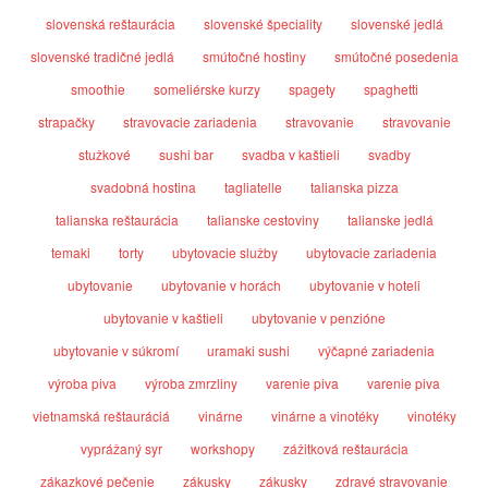
slovenská reštaurácia
slovenské špeciality
slovenské jedlá
slovenské tradičné jedlá
smútočné hostiny
smútočné posedenia
smoothie
someliérske kurzy
spagety
spaghetti
strapačky
stravovacie zariadenia
stravovanie
stravovanie
stužkové
sushi bar
svadba v kaštieli
svadby
svadobná hostina
tagliatelle
talianska pizza
talianska reštaurácia
talianske cestoviny
talianske jedlá
temaki
torty
ubytovacie služby
ubytovacie zariadenia
ubytovanie
ubytovanie v horách
ubytovanie v hoteli
ubytovanie v kaštieli
ubytovanie v penzióne
ubytovanie v súkromí
uramaki sushi
výčapné zariadenia
výroba piva
výroba zmrzliny
varenie piva
varenie piva
vietnamská reštauráciá
vinárne
vinárne a vinotéky
vinotéky
vyprážaný syr
workshopy
zážitková reštaurácia
zákazkové pečenie
zákusky
zákusky
zdravé stravovanie