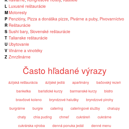
L
Luxusné reštaurácie
M
Motoresty
P
Penzióny
,
Pizza a donáška pizze
,
Pivárne a puby
,
Pivovarníctvo
R
Reštaurácie
S
Sushi bary
,
Slovenské reštaurácie
T
Talianske reštaurácie
U
Ubytovanie
V
Vinárne a vinotéky
Z
Zmrzlinárne
Často hľadané výrazy
ázijská reštaurácia
ázijské jedlá
apartmány
bačovský rezeň
banketka
baristické kurzy
barmanské kurzy
bistro
bravčové koleno
bryndzové halušky
bryndzové pirohy
burgrárne
burgre
catering
cateringové služby
chalupy
chaty
chia puding
chmeľ
cukráreň
cukrárne
cukrárska výroba
denná ponuka jedál
denné menu