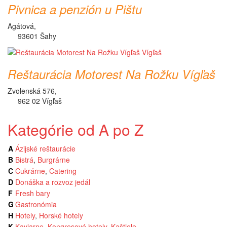
Pivnica a penzión u Pištu
Agátová,
93601 Šahy
Reštaurácia Motorest Na Rožku Vígľaš
Zvolenská 576,
962 02 Vígľaš
Kategórie od A po Z
A
Ázijské reštaurácie
B
Bistrá
,
Burgrárne
C
Cukrárne
,
Catering
D
Donáška a rozvoz jedál
F
Fresh bary
G
Gastronómia
H
Hotely
,
Horské hotely
K
Kaviarne
,
Kongresové hotely
,
Kaštiele