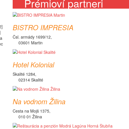
Prémioví partneri
BISTRO IMPRESIA
2]
]
Čsl. armády 1699/12,
na
03601 Martin
ec
Hotel Kolonial
Skalité 1284,
02314 Skalité
Na vodnom Žilina
Cesta na Mojš 1375,
010 01 Žilina