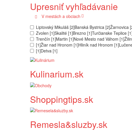
Upresniť vyhľadávanie
V mestách a obciach
Liptovský Mikuláš [2]
Banská Bystrica [2]
Žarnovica [
Zvolen [1]
Skalité [1]
Brezno [1]
Turčianske Teplice [1
Trenčín [1]
Martin [1]
Nové Mesto nad Váhom [1]
Žili
[1]
Žiar nad Hronom [1]
Hliník nad Hronom [1]
Lučen
[1]
Detva [1]
Kulinarium.sk
Shoppingtips.sk
Remesla&sluzby.sk