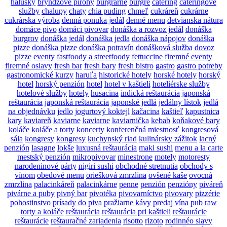
halušky
bryndzové pirohy
burgrárne
burgre
catering
cateringové
služby
chalupy
chaty
chia puding
chmeľ
cukráreň
cukrárne
cukrárska výroba
denná ponuka jedál
denné menu
detvianska nátura
domáce pivo
domáci pivovar
donáška a rozvoz jedál
donáška
burgrov
donáška jedál
donáška jedla
donáška nápojov
donáška
pizze
donáška pizze
donáška potravín
donášková služba
dovoz
pizze
eventy
fastfoody a streetfoody
fettuccine
firemné eventy
firemné oslavy
fresh bar
fresh bary
fresh bistro
gastro
gastro potreby
gastronomické kurzy
haruľa
historické hotely
horské hotely
horský
hotel
horský penzión
hotel
hotel v kaštieli
hoteliérske služby
hotelové služby
hotely
husacina
indická reštaurácia
japonská
reštaurácia
japonská reštaurácia
japonské jedlá
jedálny lístok
jedlá
na objednávku
jedlo
jogurtový koktejl
kačacina
kaštieľ
kapustnica
kary
kaviareň
kaviarne
kaviarne
kaviarnička
kebab
koňakové bary
koláče
koláče a torty
koncerty
konferenčná miestnosť
kongresová
sála
kongresy
kongresy
kuchynský riad
kulinársky zážitok
lacný
penzión
lasagne
lokše
luxusná reštaurácia
maki sushi
menu a la carte
mestský penzión
mikropivovar
minestrone
motely
motoresty
narodeninové párty
nigiri sushi
obchodné stretnutia
obchody s
vínom
obedové menu
oriešková zmrzlina
ovšené kaše
ovocná
zmrzlina
palacinkáreň
palacinkárne
penne
penzión
penzióny
piváreň
pivárne a puby
pivný bar
pivotéka
pivovarníctvo
pivovary
pizzérie
pohostinstvo
prísady do piva
pražiarne kávy
predaj vína
pub
raw
torty a koláče
reštaurácia
reštaurácia pri kaštieli
reštaurácie
reštaurácie
reštauračné zariadenia
risotto
rizoto
rodinnéo slavy