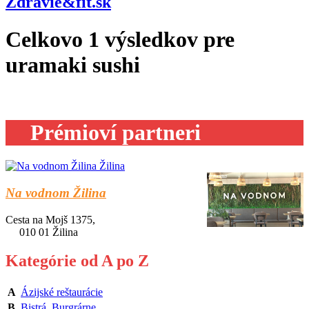
Zdravie&fit.sk
Celkovo
1
výsledkov pre
uramaki sushi
Prémioví partneri
Na vodnom Žilina
Cesta na Mojš 1375,
010 01 Žilina
Kategórie od A po Z
A
Ázijské reštaurácie
B
Bistrá
,
Burgrárne