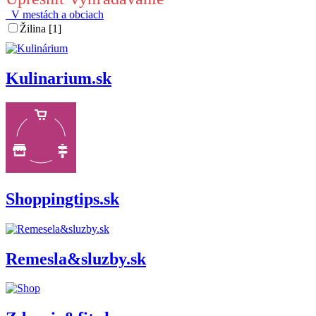
V mestách a obciach
Žilina [1]
Kulinarium.sk
Shoppingtips.sk
Remesla&sluzby.sk