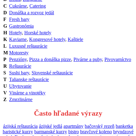
C
Cukrárne
,
Catering
D
Donáška a rozvoz jedál
F
Fresh bary
G
Gastronómia
H
Hotely
,
Horské hotely
K
Kaviarne
,
Kongresové hotely
,
Kaštiele
L
Luxusné reštaurácie
M
Motoresty
P
Penzióny
,
Pizza a donáška pizze
,
Pivárne a puby
,
Pivovarníctvo
R
Reštaurácie
S
Sushi bary
,
Slovenské reštaurácie
T
Talianske reštaurácie
U
Ubytovanie
V
Vinárne a vinotéky
Z
Zmrzlinárne
Často hľadané výrazy
ázijská reštaurácia
ázijské jedlá
apartmány
bačovský rezeň
banketka
baristické kurzy
barmanské kurzy
bistro
bravčové koleno
bryndzové