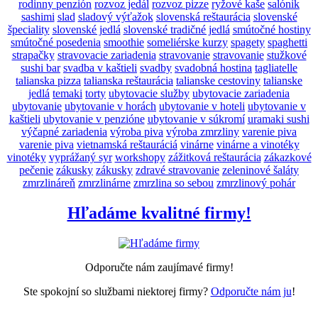
rodinny penzión
rozvoz jedál
rozvoz pizze
ryžové kaše
salónik
sashimi
slad
sladový výťažok
slovenská reštaurácia
slovenské
špeciality
slovenské jedlá
slovenské tradičné jedlá
smútočné hostiny
smútočné posedenia
smoothie
someliérske kurzy
spagety
spaghetti
strapačky
stravovacie zariadenia
stravovanie
stravovanie
stužkové
sushi bar
svadba v kaštieli
svadby
svadobná hostina
tagliatelle
talianska pizza
talianska reštaurácia
talianske cestoviny
talianske
jedlá
temaki
torty
ubytovacie služby
ubytovacie zariadenia
ubytovanie
ubytovanie v horách
ubytovanie v hoteli
ubytovanie v
kaštieli
ubytovanie v penzióne
ubytovanie v súkromí
uramaki sushi
výčapné zariadenia
výroba piva
výroba zmrzliny
varenie piva
varenie piva
vietnamská reštauráciá
vinárne
vinárne a vinotéky
vinotéky
vyprážaný syr
workshopy
zážitková reštaurácia
zákazkové
pečenie
zákusky
zákusky
zdravé stravovanie
zeleninové šaláty
zmrzlináreň
zmrzlinárne
zmrzlina so sebou
zmrzlinový pohár
Hľadáme kvalitné firmy!
Odporučte nám zaujímavé firmy!
Ste spokojní so službami niektorej firmy?
Odporučte nám ju
!