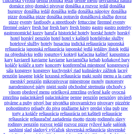
cukrárska výroba
denná ponuka jedál
denné menu
detvianska nátura
domáce pivo
domáci pivovar
donáška a rozvoz jedál
donáška
burgrov
donáška jedál
donáška jedla
donáška nápojov
donáška
pizze
donáška pizze
donáška potravín
donášková služba
dovoz
pizze
eventy
fastfoody a streetfoody
fettuccine
firemné eventy
firemné oslavy
fresh bar
fresh bary
fresh bistro
gastro
gastro potreby
gastronomické kurzy
haruľa
historické hotely
horské hotely
horský
hotel
horský penzión
hotel
hotel v kaštieli
hoteliérske služby
hotelové služby
hotely
husacina
indická reštaurácia
japonská
reštaurácia
japonská reštaurácia
japonské jedlá
jedálny lístok
jedlá
na objednávku
jedlo
jogurtový koktejl
kačacina
kaštieľ
kapustnica
kary
kaviareň
kaviarne
kaviarne
kaviarnička
kebab
koňakové bary
koláče
koláče a torty
koncerty
konferenčná miestnosť
kongresová
sála
kongresy
kongresy
kuchynský riad
kulinársky zážitok
lacný
penzión
lasagne
lokše
luxusná reštaurácia
maki sushi
menu a la carte
mestský penzión
mikropivovar
minestrone
motely
motoresty
narodeninové párty
nigiri sushi
obchodné stretnutia
obchody s
vínom
obedové menu
oriešková zmrzlina
ovšené kaše
ovocná
zmrzlina
palacinkáreň
palacinkárne
penne
penzión
penzióny
piváreň
pivárne a puby
pivný bar
pivotéka
pivovarníctvo
pivovary
pizzérie
pohostinstvo
prísady do piva
pražiarne kávy
predaj vína
pub
raw
torty a koláče
reštaurácia
reštaurácia pri kaštieli
reštaurácie
reštaurácie
reštauračné zariadenia
risotto
rizoto
rodinnéo slavy
rodinny penzión
rozvoz jedál
rozvoz pizze
ryžové kaše
salónik
sashimi
slad
sladový výťažok
slovenská reštaurácia
slovenské