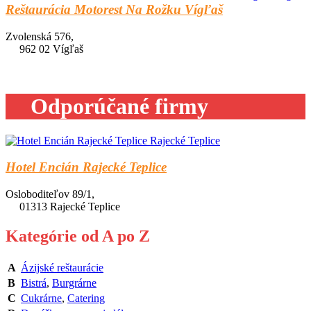
Reštaurácia Motorest Na Rožku Vígľaš
Zvolenská 576,
962 02 Vígľaš
Odporúčané firmy
Hotel Encián Rajecké Teplice
Osloboditeľov 89/1,
01313 Rajecké Teplice
Kategórie od A po Z
A
Ázijské reštaurácie
B
Bistrá
,
Burgrárne
C
Cukrárne
,
Catering