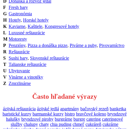
D
Donáška a rozvoz jedál
F
Fresh bary
G
Gastronómia
H
Hotely
,
Horské hotely
K
Kaviarne
,
Kaštiele
,
Kongresové hotely
L
Luxusné reštaurácie
M
Motoresty
P
Penzióny
,
Pizza a donáška pizze
,
Pivárne a puby
,
Pivovarníctvo
R
Reštaurácie
S
Sushi bary
,
Slovenské reštaurácie
T
Talianske reštaurácie
U
Ubytovanie
V
Vinárne a vinotéky
Z
Zmrzlinárne
Často hľadané výrazy
ázijská reštaurácia
ázijské jedlá
apartmány
bačovský rezeň
banketka
baristické kurzy
barmanské kurzy
bistro
bravčové koleno
bryndzové
halušky
bryndzové pirohy
burgrárne
burgre
catering
cateringové
služby
chalupy
chaty
chia puding
chmeľ
cukráreň
cukrárne