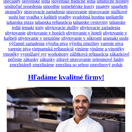
špeciality
slovenské jedlá
slovenské tradičné jedlá
smútočné hostiny
smútočné posedenia
smoothie
someliérske kurzy
spagety
spaghetti
strapačky
stravovacie zariadenia
stravovanie
stravovanie
stužkové
sushi bar
svadba v kaštieli
svadby
svadobná hostina
tagliatelle
talianska pizza
talianska reštaurácia
talianske cestoviny
talianske
jedlá
temaki
torty
ubytovacie služby
ubytovacie zariadenia
ubytovanie
ubytovanie v horách
ubytovanie v hoteli
ubytovanie v
kaštieli
ubytovanie v penzióne
ubytovanie v súkromí
uramaki sushi
výčapné zariadenia
výroba piva
výroba zmrzliny
varenie piva
varenie piva
vietnamská reštauráciá
vinárne
vinárne a vinotéky
vinotéky
vyprážaný syr
workshopy
zážitková reštaurácia
zákazkové
pečenie
zákusky
zákusky
zdravé stravovanie
zeleninové šaláty
zmrzlináreň
zmrzlinárne
zmrzlina so sebou
zmrzlinový pohár
Hľadáme kvalitné firmy!