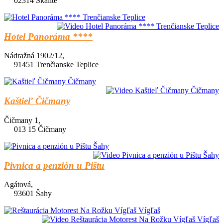
02314 Skalité
Hotel Panoráma ****
Nádražná 1902/12,
91451 Trenčianske Teplice
Kaštieľ Čičmany
Čičmany 1,
013 15 Čičmany
Pivnica a penzión u Pištu
Agátová,
93601 Šahy