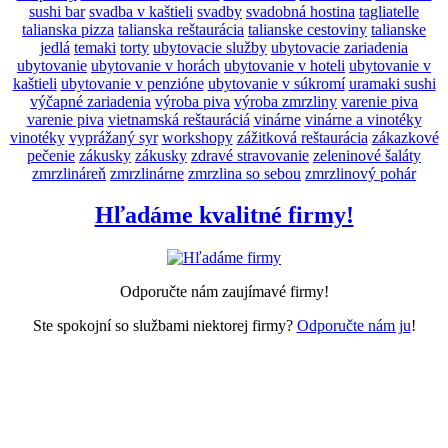
sushi bar
svadba v kaštieli
svadby
svadobná hostina
tagliatelle
talianska pizza
talianska reštaurácia
talianske cestoviny
talianske
jedlá
temaki
torty
ubytovacie služby
ubytovacie zariadenia
ubytovanie
ubytovanie v horách
ubytovanie v hoteli
ubytovanie v
kaštieli
ubytovanie v penzióne
ubytovanie v súkromí
uramaki sushi
výčapné zariadenia
výroba piva
výroba zmrzliny
varenie piva
varenie piva
vietnamská reštauráciá
vinárne
vinárne a vinotéky
vinotéky
vyprážaný syr
workshopy
zážitková reštaurácia
zákazkové
pečenie
zákusky
zákusky
zdravé stravovanie
zeleninové šaláty
zmrzlináreň
zmrzlinárne
zmrzlina so sebou
zmrzlinový pohár
Hľadáme kvalitné firmy!
Odporučte nám zaujímavé firmy!
Ste spokojní so službami niektorej firmy?
Odporučte nám ju
!