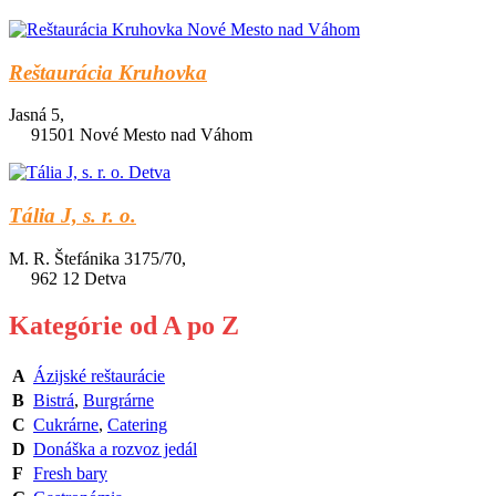
Reštaurácia Kruhovka
Jasná 5,
91501 Nové Mesto nad Váhom
Tália J, s. r. o.
M. R. Štefánika 3175/70,
962 12 Detva
Kategórie od A po Z
A
Ázijské reštaurácie
B
Bistrá
,
Burgrárne
C
Cukrárne
,
Catering
D
Donáška a rozvoz jedál
F
Fresh bary