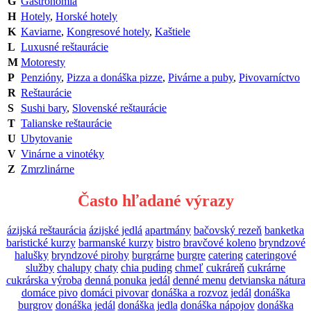
G
Gastronómia
H
Hotely
,
Horské hotely
K
Kaviarne
,
Kongresové hotely
,
Kaštiele
L
Luxusné reštaurácie
M
Motoresty
P
Penzióny
,
Pizza a donáška pizze
,
Pivárne a puby
,
Pivovarníctvo
R
Reštaurácie
S
Sushi bary
,
Slovenské reštaurácie
T
Talianske reštaurácie
U
Ubytovanie
V
Vinárne a vinotéky
Z
Zmrzlinárne
Často hľadané výrazy
ázijská reštaurácia
ázijské jedlá
apartmány
bačovský rezeň
banketka
baristické kurzy
barmanské kurzy
bistro
bravčové koleno
bryndzové
halušky
bryndzové pirohy
burgrárne
burgre
catering
cateringové
služby
chalupy
chaty
chia puding
chmeľ
cukráreň
cukrárne
cukrárska výroba
denná ponuka jedál
denné menu
detvianska nátura
domáce pivo
domáci pivovar
donáška a rozvoz jedál
donáška
burgrov
donáška jedál
donáška jedla
donáška nápojov
donáška