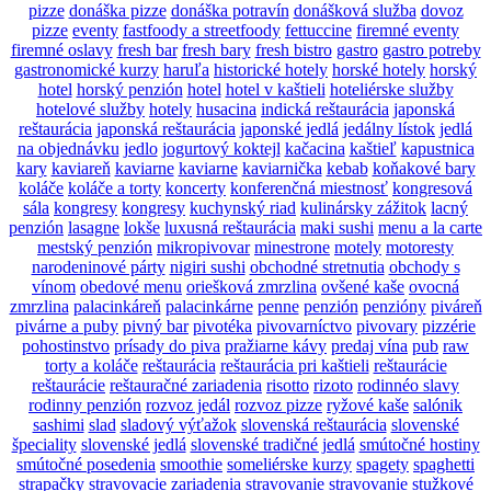
pizze
donáška pizze
donáška potravín
donášková služba
dovoz
pizze
eventy
fastfoody a streetfoody
fettuccine
firemné eventy
firemné oslavy
fresh bar
fresh bary
fresh bistro
gastro
gastro potreby
gastronomické kurzy
haruľa
historické hotely
horské hotely
horský
hotel
horský penzión
hotel
hotel v kaštieli
hoteliérske služby
hotelové služby
hotely
husacina
indická reštaurácia
japonská
reštaurácia
japonská reštaurácia
japonské jedlá
jedálny lístok
jedlá
na objednávku
jedlo
jogurtový koktejl
kačacina
kaštieľ
kapustnica
kary
kaviareň
kaviarne
kaviarne
kaviarnička
kebab
koňakové bary
koláče
koláče a torty
koncerty
konferenčná miestnosť
kongresová
sála
kongresy
kongresy
kuchynský riad
kulinársky zážitok
lacný
penzión
lasagne
lokše
luxusná reštaurácia
maki sushi
menu a la carte
mestský penzión
mikropivovar
minestrone
motely
motoresty
narodeninové párty
nigiri sushi
obchodné stretnutia
obchody s
vínom
obedové menu
oriešková zmrzlina
ovšené kaše
ovocná
zmrzlina
palacinkáreň
palacinkárne
penne
penzión
penzióny
piváreň
pivárne a puby
pivný bar
pivotéka
pivovarníctvo
pivovary
pizzérie
pohostinstvo
prísady do piva
pražiarne kávy
predaj vína
pub
raw
torty a koláče
reštaurácia
reštaurácia pri kaštieli
reštaurácie
reštaurácie
reštauračné zariadenia
risotto
rizoto
rodinnéo slavy
rodinny penzión
rozvoz jedál
rozvoz pizze
ryžové kaše
salónik
sashimi
slad
sladový výťažok
slovenská reštaurácia
slovenské
špeciality
slovenské jedlá
slovenské tradičné jedlá
smútočné hostiny
smútočné posedenia
smoothie
someliérske kurzy
spagety
spaghetti
strapačky
stravovacie zariadenia
stravovanie
stravovanie
stužkové