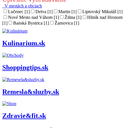
V mestách a obciach
Lučenec [1]
Detva [1]
Martin [1]
Liptovský Mikuláš [1]
Nové Mesto nad Váhom [1]
Žilina [1]
Hliník nad Hronom
[1]
Banská Bystrica [1]
Žarnovica [1]
Kulinarium.sk
Shoppingtips.sk
Remesla&sluzby.sk
Zdravie&fit.sk