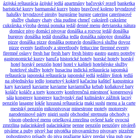
ázijská reštaurácia
ázijské jedlá
apartmány
bačovský rezeň
banketka
baristické kurzy
barmanské kurzy
bistro
bravčové koleno
bryndzové
halušky
bryndzové pirohy
burgrárne
burgre
catering
cateringové
služby
chalupy
chaty
chia puding
chmeľ
cukráreň
cukrárne
cukrárska výroba
denná ponuka jedál
denné menu
detvianska nátura
domáce pivo
domáci pivovar
donáška a rozvoz jedál
donáška
burgrov
donáška jedál
donáška jedla
donáška nápojov
donáška
pizze
donáška pizze
donáška potravín
donášková služba
dovoz
pizze
eventy
fastfoody a streetfoody
fettuccine
firemné eventy
firemné oslavy
fresh bar
fresh bary
fresh bistro
gastro
gastro potreby
gastronomické kurzy
haruľa
historické hotely
horské hotely
horský
hotel
horský penzión
hotel
hotel v kaštieli
hoteliérske služby
hotelové služby
hotely
husacina
indická reštaurácia
japonská
reštaurácia
japonská reštaurácia
japonské jedlá
jedálny lístok
jedlá
na objednávku
jedlo
jogurtový koktejl
kačacina
kaštieľ
kapustnica
kary
kaviareň
kaviarne
kaviarne
kaviarnička
kebab
koňakové bary
koláče
koláče a torty
koncerty
konferenčná miestnosť
kongresová
sála
kongresy
kongresy
kuchynský riad
kulinársky zážitok
lacný
penzión
lasagne
lokše
luxusná reštaurácia
maki sushi
menu a la carte
mestský penzión
mikropivovar
minestrone
motely
motoresty
narodeninové párty
nigiri sushi
obchodné stretnutia
obchody s
vínom
obedové menu
oriešková zmrzlina
ovšené kaše
ovocná
zmrzlina
palacinkáreň
palacinkárne
penne
penzión
penzióny
piváreň
pivárne a puby
pivný bar
pivotéka
pivovarníctvo
pivovary
pizzérie
pohostinstvo
prísady do piva
pražiarne kávy
predaj vína
pub
raw