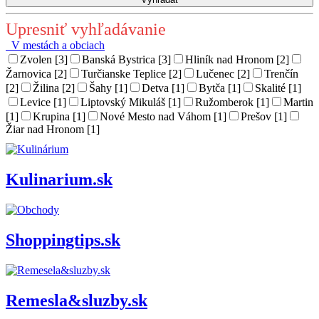
Upresniť vyhľadávanie
V mestách a obciach
Zvolen [3]
Banská Bystrica [3]
Hliník nad Hronom [2]
Žarnovica [2]
Turčianske Teplice [2]
Lučenec [2]
Trenčín
[2]
Žilina [2]
Šahy [1]
Detva [1]
Bytča [1]
Skalité [1]
Levice [1]
Liptovský Mikuláš [1]
Ružomberok [1]
Martin
[1]
Krupina [1]
Nové Mesto nad Váhom [1]
Prešov [1]
Žiar nad Hronom [1]
Kulinarium.sk
Shoppingtips.sk
Remesla&sluzby.sk