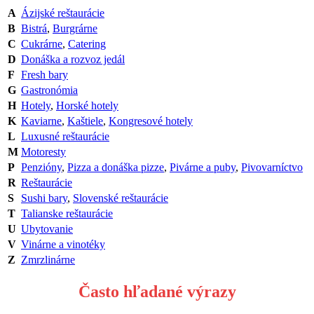
A
Ázijské reštaurácie
B
Bistrá
,
Burgrárne
C
Cukrárne
,
Catering
D
Donáška a rozvoz jedál
F
Fresh bary
G
Gastronómia
H
Hotely
,
Horské hotely
K
Kaviarne
,
Kaštiele
,
Kongresové hotely
L
Luxusné reštaurácie
M
Motoresty
P
Penzióny
,
Pizza a donáška pizze
,
Pivárne a puby
,
Pivovarníctvo
R
Reštaurácie
S
Sushi bary
,
Slovenské reštaurácie
T
Talianske reštaurácie
U
Ubytovanie
V
Vinárne a vinotéky
Z
Zmrzlinárne
Často hľadané výrazy