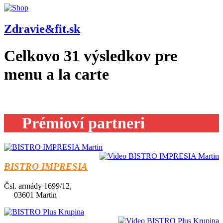
Zdravie&fit.sk
Celkovo
31
výsledkov pre
menu a la carte
Prémioví partneri
BISTRO IMPRESIA
Čsl. armády 1699/12,
03601 Martin