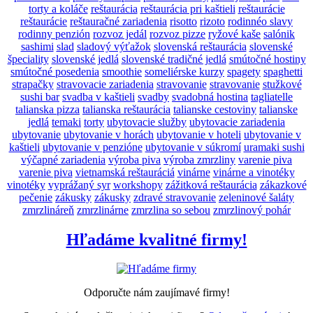
torty a koláče
reštaurácia
reštaurácia pri kaštieli
reštaurácie
reštaurácie
reštauračné zariadenia
risotto
rizoto
rodinnéo slavy
rodinny penzión
rozvoz jedál
rozvoz pizze
ryžové kaše
salónik
sashimi
slad
sladový výťažok
slovenská reštaurácia
slovenské
špeciality
slovenské jedlá
slovenské tradičné jedlá
smútočné hostiny
smútočné posedenia
smoothie
someliérske kurzy
spagety
spaghetti
strapačky
stravovacie zariadenia
stravovanie
stravovanie
stužkové
sushi bar
svadba v kaštieli
svadby
svadobná hostina
tagliatelle
talianska pizza
talianska reštaurácia
talianske cestoviny
talianske
jedlá
temaki
torty
ubytovacie služby
ubytovacie zariadenia
ubytovanie
ubytovanie v horách
ubytovanie v hoteli
ubytovanie v
kaštieli
ubytovanie v penzióne
ubytovanie v súkromí
uramaki sushi
výčapné zariadenia
výroba piva
výroba zmrzliny
varenie piva
varenie piva
vietnamská reštauráciá
vinárne
vinárne a vinotéky
vinotéky
vyprážaný syr
workshopy
zážitková reštaurácia
zákazkové
pečenie
zákusky
zákusky
zdravé stravovanie
zeleninové šaláty
zmrzlináreň
zmrzlinárne
zmrzlina so sebou
zmrzlinový pohár
Hľadáme kvalitné firmy!
Odporučte nám zaujímavé firmy!