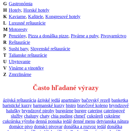
G
Gastronómia
H
Hotely
,
Horské hotely
K
Kaviarne
,
Kaštiele
,
Kongresové hotely
L
Luxusné reštaurácie
M
Motoresty
P
Penzióny
,
Pizza a donáška pizze
,
Pivárne a puby
,
Pivovarníctvo
R
Reštaurácie
S
Sushi bary
,
Slovenské reštaurácie
T
Talianske reštaurácie
U
Ubytovanie
V
Vinárne a vinotéky
Z
Zmrzlinárne
Často hľadané výrazy
ázijská reštaurácia
ázijské jedlá
apartmány
bačovský rezeň
banketka
baristické kurzy
barmanské kurzy
bistro
bravčové koleno
bryndzové
halušky
bryndzové pirohy
burgrárne
burgre
catering
cateringové
služby
chalupy
chaty
chia puding
chmeľ
cukráreň
cukrárne
cukrárska výroba
denná ponuka jedál
denné menu
detvianska nátura
domáce pivo
domáci pivovar
donáška a rozvoz jedál
donáška