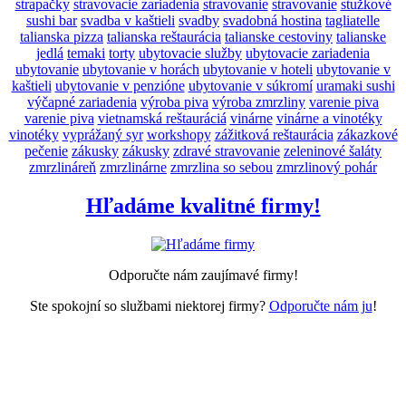
strapačky
stravovacie zariadenia
stravovanie
stravovanie
stužkové
sushi bar
svadba v kaštieli
svadby
svadobná hostina
tagliatelle
talianska pizza
talianska reštaurácia
talianske cestoviny
talianske
jedlá
temaki
torty
ubytovacie služby
ubytovacie zariadenia
ubytovanie
ubytovanie v horách
ubytovanie v hoteli
ubytovanie v
kaštieli
ubytovanie v penzióne
ubytovanie v súkromí
uramaki sushi
výčapné zariadenia
výroba piva
výroba zmrzliny
varenie piva
varenie piva
vietnamská reštauráciá
vinárne
vinárne a vinotéky
vinotéky
vyprážaný syr
workshopy
zážitková reštaurácia
zákazkové
pečenie
zákusky
zákusky
zdravé stravovanie
zeleninové šaláty
zmrzlináreň
zmrzlinárne
zmrzlina so sebou
zmrzlinový pohár
Hľadáme kvalitné firmy!
Odporučte nám zaujímavé firmy!
Ste spokojní so službami niektorej firmy?
Odporučte nám ju
!