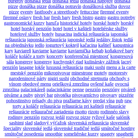
burgrov
donáška jedál
donáška jedla
donáška nápojov
donáška
pizze
donáška pizze
donáška potravín
donášková služba
dovoz
pizze
eventy
fastfoody a streetfoody
fettuccine
firemné eventy
firemné oslavy
fresh bar
fresh bary
fresh bistro
gastro
gastro potreby
gastronomické kurzy
haruľa
historické hotely
horské hotely
horský
hotel
horský penzión
hotel
hotel v kaštieli
hoteliérske služby
hotelové služby
hotely
husacina
indická reštaurácia
japonská
reštaurácia
japonská reštaurácia
japonské jedlá
jedálny lístok
jedlá
na objednávku
jedlo
jogurtový koktejl
kačacina
kaštieľ
kapustnica
kary
kaviareň
kaviarne
kaviarne
kaviarnička
kebab
koňakové bary
koláče
koláče a torty
koncerty
konferenčná miestnosť
kongresová
sála
kongresy
kongresy
kuchynský riad
kulinársky zážitok
lacný
penzión
lasagne
lokše
luxusná reštaurácia
maki sushi
menu a la carte
mestský penzión
mikropivovar
minestrone
motely
motoresty
narodeninové párty
nigiri sushi
obchodné stretnutia
obchody s
vínom
obedové menu
oriešková zmrzlina
ovšené kaše
ovocná
zmrzlina
palacinkáreň
palacinkárne
penne
penzión
penzióny
piváreň
pivárne a puby
pivný bar
pivotéka
pivovarníctvo
pivovary
pizzérie
pohostinstvo
prísady do piva
pražiarne kávy
predaj vína
pub
raw
torty a koláče
reštaurácia
reštaurácia pri kaštieli
reštaurácie
reštaurácie
reštauračné zariadenia
risotto
rizoto
rodinnéo slavy
rodinny penzión
rozvoz jedál
rozvoz pizze
ryžové kaše
salónik
sashimi
slad
sladový výťažok
slovenská reštaurácia
slovenské
špeciality
slovenské jedlá
slovenské tradičné jedlá
smútočné hostiny
smútočné posedenia
smoothie
someliérske kurzy
spagety
spaghetti