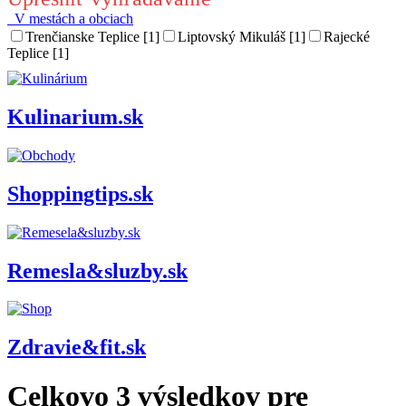
V mestách a obciach
Trenčianske Teplice [1]
Liptovský Mikuláš [1]
Rajecké
Teplice [1]
Kulinarium.sk
Shoppingtips.sk
Remesla&sluzby.sk
Zdravie&fit.sk
Celkovo
3
výsledkov pre