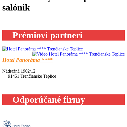
salónik
Prémioví partneri
Hotel Panoráma ****
Nádražná 1902/12,
91451 Trenčianske Teplice
Odporúčané firmy