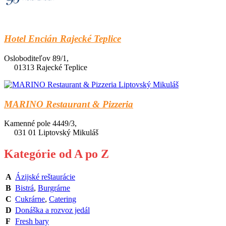
Hotel Encián Rajecké Teplice
Osloboditeľov 89/1,
01313 Rajecké Teplice
MARINO Restaurant & Pizzeria
Kamenné pole 4449/3,
031 01 Liptovský Mikuláš
Kategórie od A po Z
A
Ázijské reštaurácie
B
Bistrá
,
Burgrárne
C
Cukrárne
,
Catering
D
Donáška a rozvoz jedál
F
Fresh bary