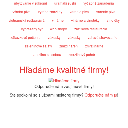
ubytovanie v súkromí
uramaki sushi
výčapné zariadenia
výroba piva
výroba zmrzliny
varenie piva
varenie piva
vietnamská reštauráciá
vinárne
vinárne a vinotéky
vinotéky
vyprážaný syr
workshopy
zážitková reštaurácia
zákazkové pečenie
zákusky
zákusky
zdravé stravovanie
zeleninové šaláty
zmrzlináreň
zmrzlinárne
zmrzlina so sebou
zmrzlinový pohár
Hľadáme kvalitné firmy!
Odporučte nám zaujímavé firmy!
Ste spokojní so službami niektorej firmy?
Odporučte nám ju
!