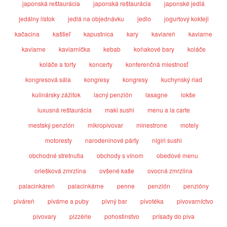
japonská reštaurácia
japonská reštaurácia
japonské jedlá
jedálny lístok
jedlá na objednávku
jedlo
jogurtový koktejl
kačacina
kaštieľ
kapustnica
kary
kaviareň
kaviarne
kaviarne
kaviarnička
kebab
koňakové bary
koláče
koláče a torty
koncerty
konferenčná miestnosť
kongresová sála
kongresy
kongresy
kuchynský riad
kulinársky zážitok
lacný penzión
lasagne
lokše
luxusná reštaurácia
maki sushi
menu a la carte
mestský penzión
mikropivovar
minestrone
motely
motoresty
narodeninové párty
nigiri sushi
obchodné stretnutia
obchody s vínom
obedové menu
oriešková zmrzlina
ovšené kaše
ovocná zmrzlina
palacinkáreň
palacinkárne
penne
penzión
penzióny
piváreň
pivárne a puby
pivný bar
pivotéka
pivovarníctvo
pivovary
pizzérie
pohostinstvo
prísady do piva