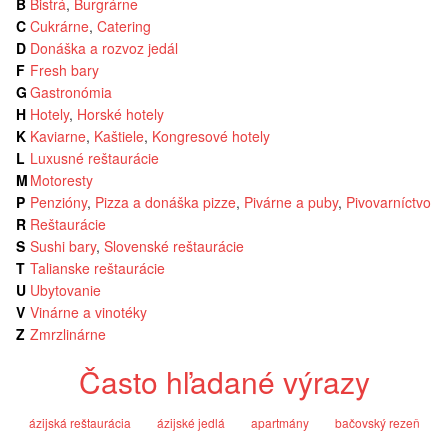
B
Bistrá
,
Burgrárne
C
Cukrárne
,
Catering
D
Donáška a rozvoz jedál
F
Fresh bary
G
Gastronómia
H
Hotely
,
Horské hotely
K
Kaviarne
,
Kaštiele
,
Kongresové hotely
L
Luxusné reštaurácie
M
Motoresty
P
Penzióny
,
Pizza a donáška pizze
,
Pivárne a puby
,
Pivovarníctvo
R
Reštaurácie
S
Sushi bary
,
Slovenské reštaurácie
T
Talianske reštaurácie
U
Ubytovanie
V
Vinárne a vinotéky
Z
Zmrzlinárne
Často hľadané výrazy
ázijská reštaurácia
ázijské jedlá
apartmány
bačovský rezeň