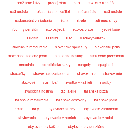
pražiarne kávy
predaj vína
pub
raw torty a koláče
reštaurácia
reštaurácia pri kaštieli
reštaurácie
reštaurácie
reštauračné zariadenia
risotto
rizoto
rodinnéo slavy
rodinny penzión
rozvoz jedál
rozvoz pizze
ryžové kaše
salónik
sashimi
slad
sladový výťažok
slovenská reštaurácia
slovenské špeciality
slovenské jedlá
slovenské tradičné jedlá
smútočné hostiny
smútočné posedenia
smoothie
someliérske kurzy
spagety
spaghetti
strapačky
stravovacie zariadenia
stravovanie
stravovanie
stužkové
sushi bar
svadba v kaštieli
svadby
svadobná hostina
tagliatelle
talianska pizza
talianska reštaurácia
talianske cestoviny
talianske jedlá
temaki
torty
ubytovacie služby
ubytovacie zariadenia
ubytovanie
ubytovanie v horách
ubytovanie v hoteli
ubytovanie v kaštieli
ubytovanie v penzióne