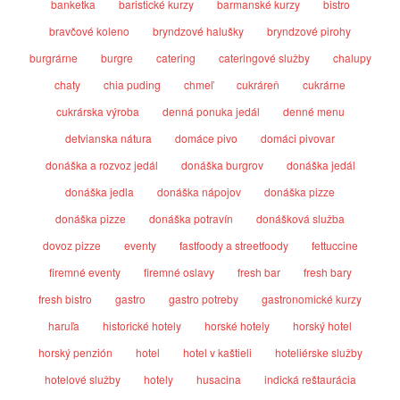
banketka
baristické kurzy
barmanské kurzy
bistro
bravčové koleno
bryndzové halušky
bryndzové pirohy
burgrárne
burgre
catering
cateringové služby
chalupy
chaty
chia puding
chmeľ
cukráreň
cukrárne
cukrárska výroba
denná ponuka jedál
denné menu
detvianska nátura
domáce pivo
domáci pivovar
donáška a rozvoz jedál
donáška burgrov
donáška jedál
donáška jedla
donáška nápojov
donáška pizze
donáška pizze
donáška potravín
donášková služba
dovoz pizze
eventy
fastfoody a streetfoody
fettuccine
firemné eventy
firemné oslavy
fresh bar
fresh bary
fresh bistro
gastro
gastro potreby
gastronomické kurzy
haruľa
historické hotely
horské hotely
horský hotel
horský penzión
hotel
hotel v kaštieli
hoteliérske služby
hotelové služby
hotely
husacina
indická reštaurácia